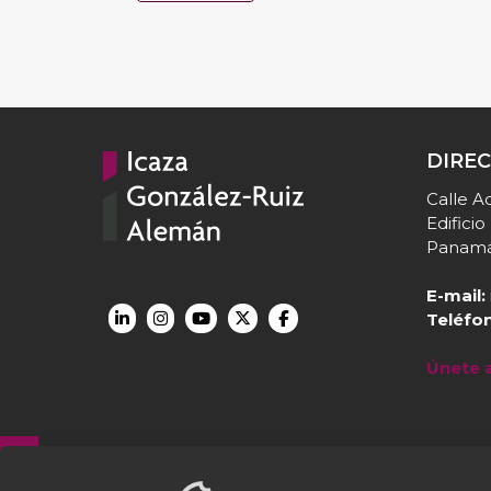
DIRE
Calle Aq
Edifici
Panamá
E-mail:
Teléfo
Únete 