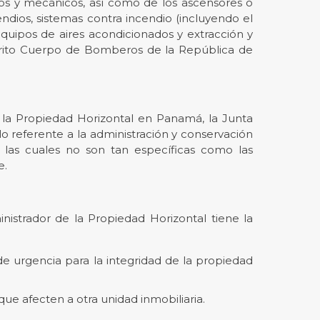
os y mecánicos, así como de los ascensores o
endios, sistemas contra incendio (incluyendo el
equipos de aires acondicionados y extracción y
emérito Cuerpo de Bomberos de la República de
e la Propiedad Horizontal en Panamá, la Junta
o referente a la administración y conservación
, las cuales no son tan específicas como las
e.
nistrador de la Propiedad Horizontal tiene la
 de urgencia para la integridad de la propiedad
ue afecten a otra unidad inmobiliaria.