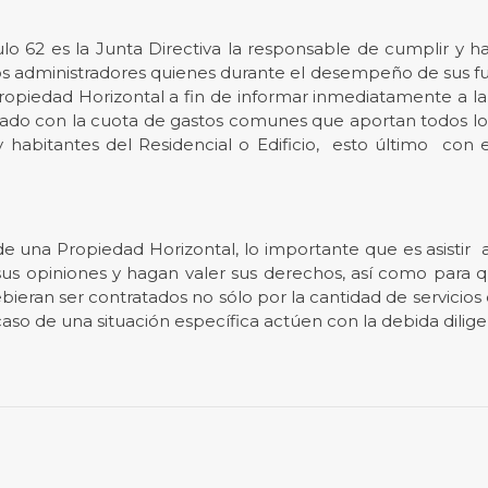
ulo 62 es la Junta Directiva la responsable de cumplir y 
los administradores quienes durante el desempeño de sus f
ropiedad Horizontal a fin de informar inmediatamente a la
pagado con la cuota de gastos comunes que aportan todos los
 y habitantes del Residencial o Edificio, esto último con
de una Propiedad Horizontal, lo importante que es asistir
n sus opiniones y hagan valer sus derechos, así como par
debieran ser contratados no sólo por la cantidad de servici
aso de una situación específica actúen con la debida dilige