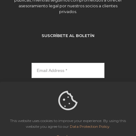
públicas, mientras seguimos comprometidos a ofrecer
asesoramiento legal por nuestros socios a clientes
privados.
SUSCRÍBETE AL BOLETÍN
Subscribe
This website uses cookies to improve your experience. By using this
website you agree to our
Data Protection Policy
.
Icaza, González-Ruiz & Alemán, Panama | All rights reserved.