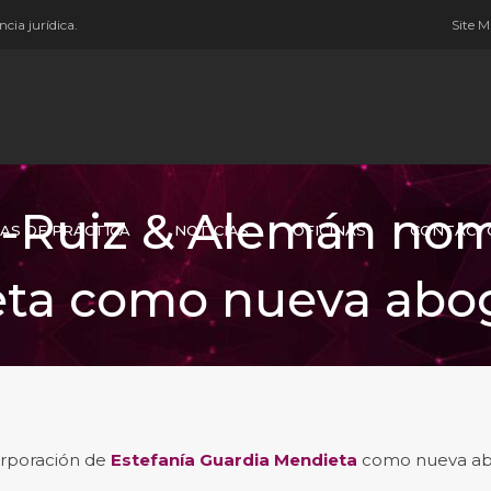
cia jurídica.
Site 
z-Ruiz & Alemán nom
AS DE PRÁCTICA
NOTICIAS
OFICINAS
CONTACT
ta como nueva abog
orporación de
Estefanía Guardia Mendieta
como nueva a