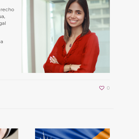
erecho
ua,
gal
pa
0