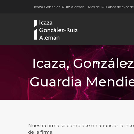
Icaza González-Ruiz Alemán - Más de 100 años de experien
Icaza, Gonzále
EXPERTOS
ÁRE
Guardia Mendie
Nuestra firma se complace en anunciar la inc
de la firma.