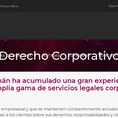
cia jurídica.
Site 
Derecho Corporativ
AS DE PRÁCTICA
NOTICIAS
OFICINAS
CONTACT
mán ha acumulado una gran experie
plia gama de servicios legales cor
empresarial y que se mantienen constantemente actualiza
ran a los clientes sobre sus derechos, responsabilidades y o