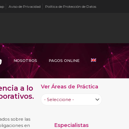
Map
Aviso de Privacidad
Política de Protección de Datos
o
O
NOSOTROS
PAGOS ONLINE
Ver Áreas de Práctica
ncia a lo
porativos.
dos sobre las
Especialistas
bligaciones en