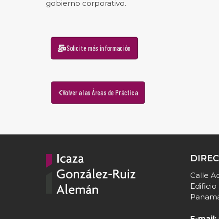
gobierno corporativo.
Solicite más información
Volver a las Áreas de Práctica
DIRE
Calle Aq
Edifici
Panamá
E-mail: