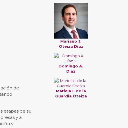
Mariano J.
Oteiza Díaz
Domingo A.
Díaz
uación de
Mariela I. de la
isando
Guardia Oteiza
as etapas de su
presas y a
ación y