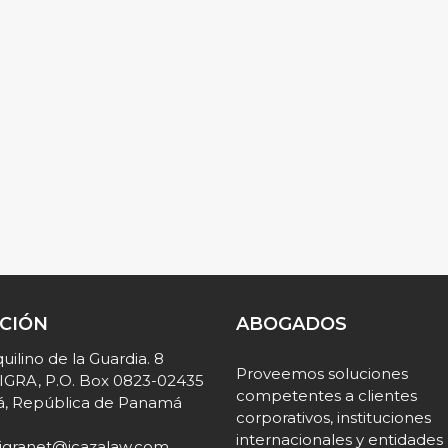
CCIÓN
ABOGADOS
uilino de la Guardia. 8
Proveemos soluciones
o IGRA, P.O. Box 0823-02435
competentes a clientes
, República de Panamá
corporativos, instituciones
internacionales y entidades
igranet@icazalaw.com