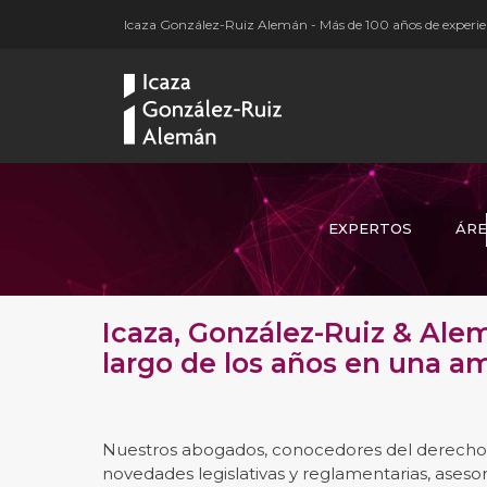
Icaza González-Ruiz Alemán - Más de 100 años de experien
EXPERTOS
ÁRE
Icaza, González-Ruiz & Ale
largo de los años en una am
Nuestros abogados, conocedores del derecho 
novedades legislativas y reglamentarias, aseso