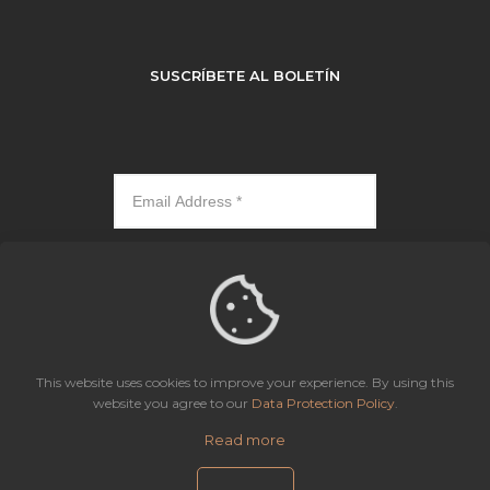
SUSCRÍBETE AL BOLETÍN
Subscribe
This website uses cookies to improve your experience. By using this
website you agree to our
Data Protection Policy
.
Icaza, González-Ruiz & Alemán, Panama | All rights reserved.
Read more
Site Map
Aviso de Privacidad
Política de Protección de Datos