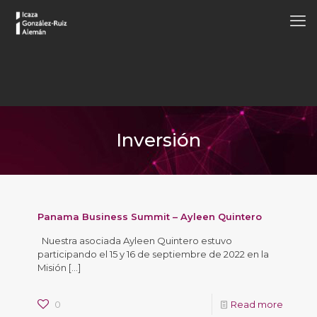
Inversión
Panama Business Summit – Ayleen Quintero
Nuestra asociada Ayleen Quintero estuvo
participando el 15 y 16 de septiembre de 2022 en la
Misión
[…]
0
Read more