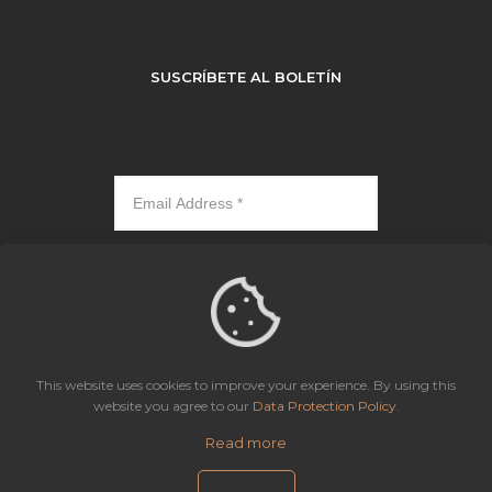
SUSCRÍBETE AL BOLETÍN
Subscribe
This website uses cookies to improve your experience. By using this
website you agree to our
Data Protection Policy
.
Icaza, González-Ruiz & Alemán, Panama | All rights reserved.
Read more
Site Map
Aviso de Privacidad
Política de Protección de Datos