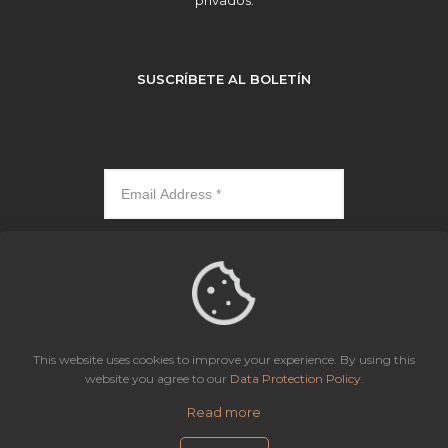
SUSCRÍBETE AL BOLETÍN
Subscribe
This website uses cookies to improve your experience. By using this
website you agree to our
Data Protection Policy
.
Icaza, González-Ruiz & Alemán, Panama | All rights reserved.
Read more
Site Map
Aviso de Privacidad