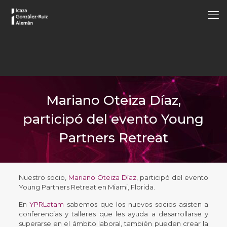
Mariano Oteiza Díaz,
participó del evento Young
Partners Retreat
Nuestro socio,
Mariano Oteiza Díaz
, participó del evento
Young Partners Retreat en Miami, Florida.
En
YPRLatam
sabemos que los nuevos socios asisten a
conferencias y talleres que les ayuda a desarrollarse y
superarse en el ámbito laboral, también pueden crear la