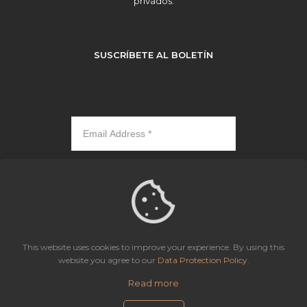
privados.
SUSCRÍBETE AL BOLETÍN
Subscribe
This website uses cookies to improve your experience. By using this
website you agree to our
Data Protection Policy
.
Icaza, González-Ruiz & Alemán, Panama | All rights reserved.
Read more
Site Map
Aviso de Privacidad