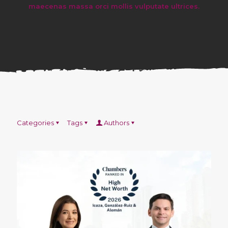
maecenas massa orci mollis vulputate ultrices.
Categories
Tags
Authors